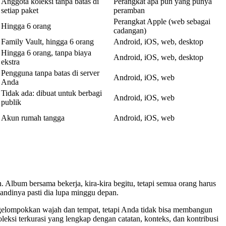
Anggota koleksi tanpa batas di
Perangkat apa pun yang punya
setiap paket
peramban
Perangkat Apple (web sebagai
Hingga 6 orang
cadangan)
Family Vault, hingga 6 orang
Android, iOS, web, desktop
Hingga 6 orang, tanpa biaya
Android, iOS, web, desktop
ekstra
Pengguna tanpa batas di server
Android, iOS, web
Anda
Tidak ada: dibuat untuk berbagi
Android, iOS, web
publik
Akun rumah tangga
Android, iOS, web
 Album bersama bekerja, kira-kira begitu, tetapi semua orang harus
andinya pasti dia lupa minggu depan.
ngelompokkan wajah dan tempat, tetapi Anda tidak bisa membangun
ksi terkurasi yang lengkap dengan catatan, konteks, dan kontribusi