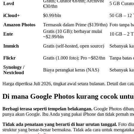
Gratis; Curator €8/thn; Archivist
Lovd
5 GB Curator
€30/thn
iCloud+
$0.99/bln
50 GB – 12
Amazon Photos
Termasuk dalam Prime ($139/thn)
Foto tanpa b
Gratis (10 GB); berbayar mulai
Ente
10 GB – 2 
~$2.99/bln
Immich
Gratis (self-hosted, open source)
Sebanyak kap
Flickr
Gratis (1.000 foto); Pro ~$82/thn
Tanpa batas 
Synology /
Biaya perangkat keras (NAS)
Sebanyak kap
Nextcloud
Harga diperiksa Juli 2026, tingkat awal setara bulanan. Detail dan c
Di mana Google Photos kurang cocok untu
Berbagi terasa seperti tempelan belakangan.
Google Photos dibangu
punya akun Google. Ibu Anda yang pakai iPhone dan tidak pernah me
Tidak ada penataan yang berarti di luar urutan tanggal.
Foto diu
struktur yang benar-benar bermakna. Tidak ada cara untuk mengataka