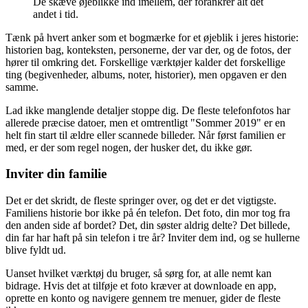
De skæve øjeblikke ind imellem, der forankrer alt det
andet i tid.
Tænk på hvert anker som et bogmærke for et øjeblik i jeres historie:
historien bag, konteksten, personerne, der var der, og de fotos, der
hører til omkring det. Forskellige værktøjer kalder det forskellige
ting (begivenheder, albums, noter, historier), men opgaven er den
samme.
Lad ikke manglende detaljer stoppe dig. De fleste telefonfotos har
allerede præcise datoer, men et omtrentligt "Sommer 2019" er en
helt fin start til ældre eller scannede billeder. Når først familien er
med, er der som regel nogen, der husker det, du ikke gør.
Inviter din familie
Det er det skridt, de fleste springer over, og det er det vigtigste.
Familiens historie bor ikke på én telefon. Det foto, din mor tog fra
den anden side af bordet? Det, din søster aldrig delte? Det billede,
din far har haft på sin telefon i tre år? Inviter dem ind, og se hullerne
blive fyldt ud.
Uanset hvilket værktøj du bruger, så sørg for, at alle nemt kan
bidrage. Hvis det at tilføje et foto kræver at downloade en app,
oprette en konto og navigere gennem tre menuer, gider de fleste