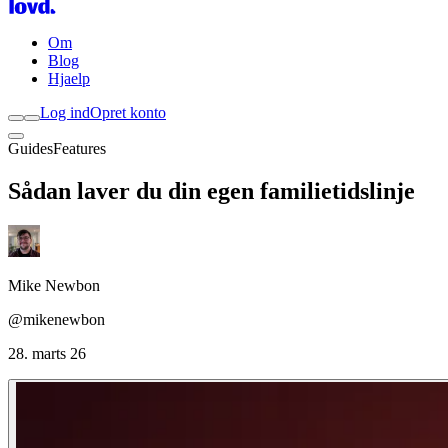
Om
Blog
Hjaelp
Log ind
Opret konto
Guides
Features
Sådan laver du din egen familietidslinje
Mike Newbon
@mikenewbon
28. marts 26