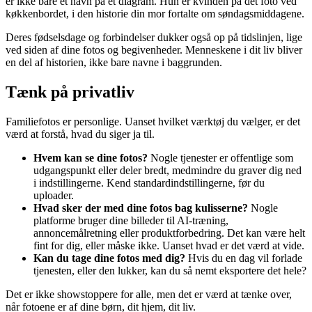
er ikke bare et navn på et diagram. Hun er kvinden på det foto ved
køkkenbordet, i den historie din mor fortalte om søndagsmiddagene.
Deres fødselsdage og forbindelser dukker også op på tidslinjen, lige
ved siden af dine fotos og begivenheder. Menneskene i dit liv bliver
en del af historien, ikke bare navne i baggrunden.
Tænk på privatliv
Familiefotos er personlige. Uanset hvilket værktøj du vælger, er det
værd at forstå, hvad du siger ja til.
Hvem kan se dine fotos?
Nogle tjenester er offentlige som
udgangspunkt eller deler bredt, medmindre du graver dig ned
i indstillingerne. Kend standardindstillingerne, før du
uploader.
Hvad sker der med dine fotos bag kulisserne?
Nogle
platforme bruger dine billeder til AI-træning,
annoncemålretning eller produktforbedring. Det kan være helt
fint for dig, eller måske ikke. Uanset hvad er det værd at vide.
Kan du tage dine fotos med dig?
Hvis du en dag vil forlade
tjenesten, eller den lukker, kan du så nemt eksportere det hele?
Det er ikke showstoppere for alle, men det er værd at tænke over,
når fotoene er af dine børn, dit hjem, dit liv.