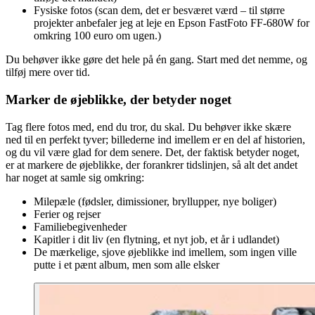
Fysiske fotos (scan dem, det er besværet værd – til større
projekter anbefaler jeg at leje en Epson FastFoto FF-680W for
omkring 100 euro om ugen.)
Du behøver ikke gøre det hele på én gang. Start med det nemme, og
tilføj mere over tid.
Marker de øjeblikke, der betyder noget
Tag flere fotos med, end du tror, du skal. Du behøver ikke skære
ned til en perfekt tyver; billederne ind imellem er en del af historien,
og du vil være glad for dem senere. Det, der faktisk betyder noget,
er at markere de øjeblikke, der forankrer tidslinjen, så alt det andet
har noget at samle sig omkring:
Milepæle (fødsler, dimissioner, bryllupper, nye boliger)
Ferier og rejser
Familiebegivenheder
Kapitler i dit liv (en flytning, et nyt job, et år i udlandet)
De mærkelige, sjove øjeblikke ind imellem, som ingen ville
putte i et pænt album, men som alle elsker