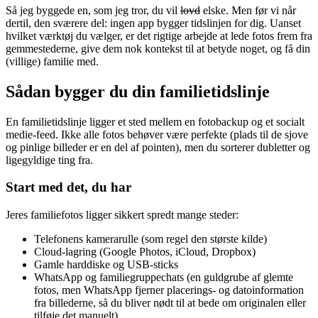
Så jeg byggede en, som jeg tror, du vil
lovd
elske. Men før vi når
dertil, den sværere del: ingen app bygger tidslinjen for dig. Uanset
hvilket værktøj du vælger, er det rigtige arbejde at lede fotos frem fra
gemmestederne, give dem nok kontekst til at betyde noget, og få din
(villige) familie med.
Sådan bygger du din familietidslinje
En familietidslinje ligger et sted mellem en fotobackup og et socialt
medie-feed. Ikke alle fotos behøver være perfekte (plads til de sjove
og pinlige billeder er en del af pointen), men du sorterer dubletter og
ligegyldige ting fra.
Start med det, du har
Jeres familiefotos ligger sikkert spredt mange steder:
Telefonens kamerarulle (som regel den største kilde)
Cloud-lagring (Google Photos, iCloud, Dropbox)
Gamle harddiske og USB-sticks
WhatsApp og familiegruppechats (en guldgrube af glemte
fotos, men WhatsApp fjerner placerings- og datoinformation
fra billederne, så du bliver nødt til at bede om originalen eller
tilføje det manuelt)