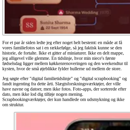
For et par år siden ledte jeg efter noget helt bestemt: en måde at få
vores familiefotos sat i en rækkefølge, så jeg faktisk kunne se den
historie, de fortalte. Ikke et gitter af miniaturer. Ikke en delt mappe,
jeg alligevel ville glemme. En tidslinje, hvor min niece's første
fødselsdag ligger mellem køkkenrenoveringen og den weekendtur til
kysten, hvor de små øjeblikke fylder hullerne ud mellem de store.
Jeg søgte efter "digital familietidslinje" og "digital scrapbooking" og
fandt ingenting fra dette årti. Slægtsforskningsværktøjer, der ville
have navne og datoer, men ikke fotos. Foto-apps, der sorterede efter
dato, men ikke lod dig tilføje nogen mening.
Scrapbookingværktøjer, der kun handlede om udsmykning og ikke
om struktur.