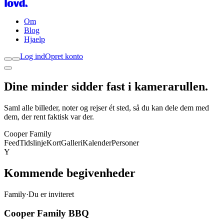
Om
Blog
Hjaelp
Log ind
Opret konto
Dine minder sidder fast i
kamerarullen
.
Saml alle billeder, noter og rejser ét sted, så du kan dele dem med
dem, der rent faktisk var der.
Cooper Family
Feed
Tidslinje
Kort
Galleri
Kalender
Personer
Y
Kommende begivenheder
Family
·
Du er inviteret
Cooper Family BBQ