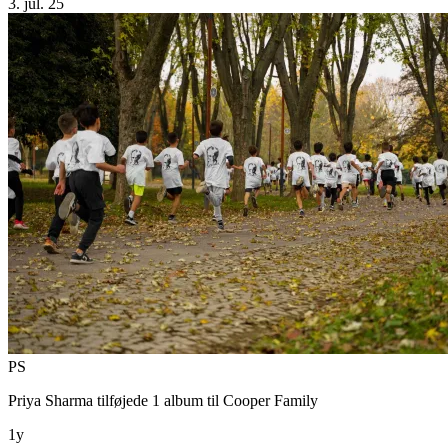
3. jul. 25
PS
Priya Sharma
tilføjede 1 album til
Cooper Family
1y