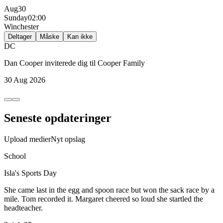
Aug
30
Sunday
02:00
Winchester
Deltager
Måske
Kan ikke
DC
Dan Cooper
inviterede dig til
Cooper Family
30 Aug 2026
Seneste opdateringer
Upload medier
Nyt opslag
School
Isla's Sports Day
She came last in the egg and spoon race but won the sack race by a
mile. Tom recorded it. Margaret cheered so loud she startled the
headteacher.