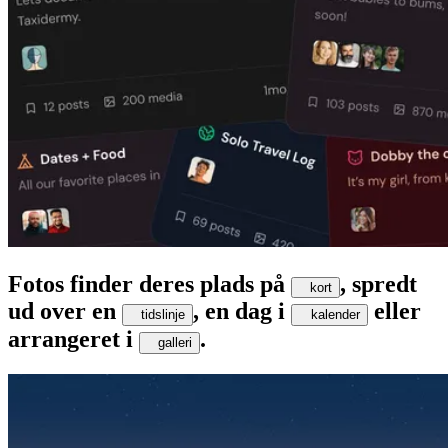
Fotos finder deres plads på
, spredt
kort
ud over en
, en dag i
eller
tidslinje
kalender
arrangeret i
.
galleri