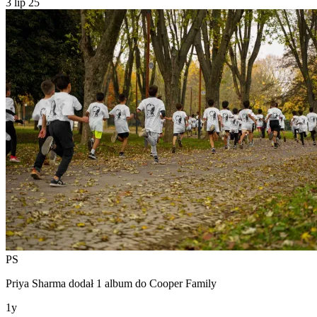
3 lip 25
PS
Priya Sharma
dodał 1 album do
Cooper Family
1y