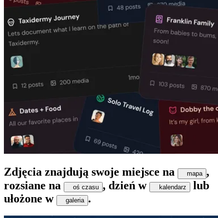
Zdjęcia znajdują swoje miejsce na
,
mapa
rozsiane na
, dzień w
lub
oś czasu
kalendarz
ułożone w
.
galeria