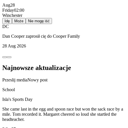
Aug
28
Friday
02:00
Winchester
Idę
Może
Nie mogę iść
DC
Dan Cooper
zaprosił cię do
Cooper Family
28 Aug 2026
Najnowsze aktualizacje
Przeslij media
Nowy post
School
Isla's Sports Day
She came last in the egg and spoon race but won the sack race by a
mile. Tom recorded it. Margaret cheered so loud she startled the
headteacher.