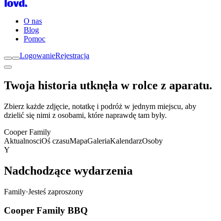
O nas
Blog
Pomoc
Logowanie
Rejestracja
Twoja historia utknęła
w rolce z aparatu
.
Zbierz każde zdjęcie, notatkę i podróż w jednym miejscu, aby
dzielić się nimi z osobami, które naprawdę tam były.
Cooper Family
Aktualnosci
Oś czasu
Mapa
Galeria
Kalendarz
Osoby
Y
Nadchodzące wydarzenia
Family
·
Jesteś zaproszony
Cooper Family BBQ