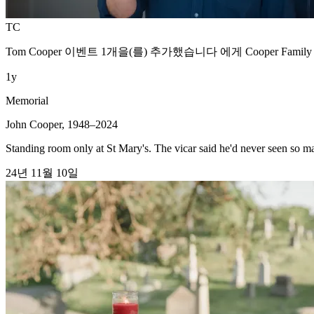
TC
Tom Cooper
이벤트 1개을(를) 추가했습니다 에게
Cooper Family
1y
Memorial
John Cooper, 1948–2024
Standing room only at St Mary's. The vicar said he'd never seen so m
24년 11월 10일