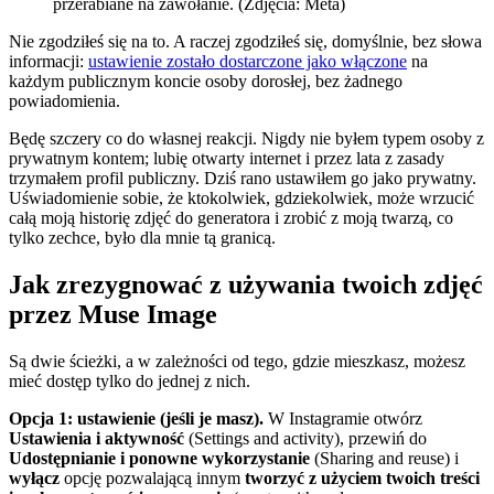
przerabiane na zawołanie. (Zdjęcia: Meta)
Nie zgodziłeś się na to. A raczej zgodziłeś się, domyślnie, bez słowa
informacji:
ustawienie zostało dostarczone jako włączone
na
każdym publicznym koncie osoby dorosłej, bez żadnego
powiadomienia.
Będę szczery co do własnej reakcji. Nigdy nie byłem typem osoby z
prywatnym kontem; lubię otwarty internet i przez lata z zasady
trzymałem profil publiczny. Dziś rano ustawiłem go jako prywatny.
Uświadomienie sobie, że ktokolwiek, gdziekolwiek, może wrzucić
całą moją historię zdjęć do generatora i zrobić z moją twarzą, co
tylko zechce, było dla mnie tą granicą.
Jak zrezygnować z używania twoich zdjęć
przez Muse Image
Są dwie ścieżki, a w zależności od tego, gdzie mieszkasz, możesz
mieć dostęp tylko do jednej z nich.
Opcja 1: ustawienie (jeśli je masz).
W Instagramie otwórz
Ustawienia i aktywność
(Settings and activity), przewiń do
Udostępnianie i ponowne wykorzystanie
(Sharing and reuse) i
wyłącz
opcję pozwalającą innym
tworzyć z użyciem twoich treści