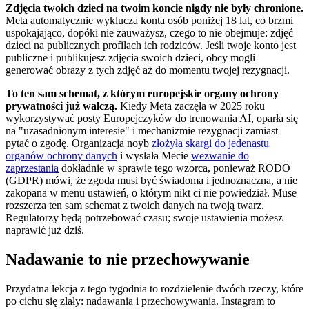
Zdjęcia twoich dzieci na twoim koncie nigdy nie były chronione.
Meta automatycznie wyklucza konta osób poniżej 18 lat, co brzmi
uspokajająco, dopóki nie zauważysz, czego to nie obejmuje: zdjęć
dzieci na publicznych profilach ich rodziców. Jeśli twoje konto jest
publiczne i publikujesz zdjęcia swoich dzieci, obcy mogli
generować obrazy z tych zdjęć aż do momentu twojej rezygnacji.
To ten sam schemat, z którym europejskie organy ochrony
prywatności już walczą.
Kiedy Meta zaczęła w 2025 roku
wykorzystywać posty Europejczyków do trenowania AI, oparła się
na "uzasadnionym interesie" i mechanizmie rezygnacji zamiast
pytać o zgodę. Organizacja noyb
złożyła skargi do jedenastu
organów ochrony danych
i wysłała Mecie
wezwanie do
zaprzestania
dokładnie w sprawie tego wzorca, ponieważ RODO
(GDPR) mówi, że zgoda musi być świadoma i jednoznaczna, a nie
zakopana w menu ustawień, o którym nikt ci nie powiedział. Muse
rozszerza ten sam schemat z twoich danych na twoją twarz.
Regulatorzy będą potrzebować czasu; swoje ustawienia możesz
naprawić już dziś.
Nadawanie to nie przechowywanie
Przydatna lekcja z tego tygodnia to rozdzielenie dwóch rzeczy, które
po cichu się zlały: nadawania i przechowywania. Instagram to