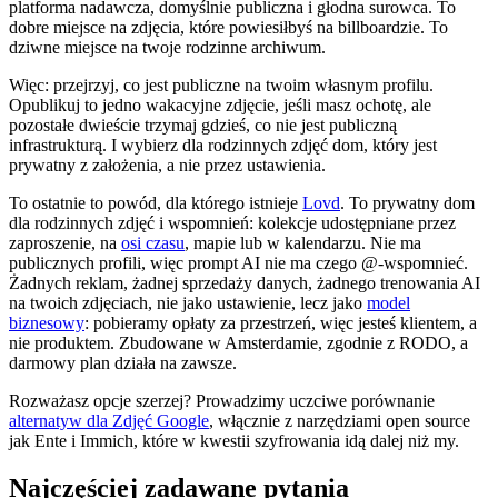
platforma nadawcza, domyślnie publiczna i głodna surowca. To
dobre miejsce na zdjęcia, które powiesiłbyś na billboardzie. To
dziwne miejsce na twoje rodzinne archiwum.
Więc: przejrzyj, co jest publiczne na twoim własnym profilu.
Opublikuj to jedno wakacyjne zdjęcie, jeśli masz ochotę, ale
pozostałe dwieście trzymaj gdzieś, co nie jest publiczną
infrastrukturą. I wybierz dla rodzinnych zdjęć dom, który jest
prywatny z założenia, a nie przez ustawienia.
To ostatnie to powód, dla którego istnieje
Lovd
. To prywatny dom
dla rodzinnych zdjęć i wspomnień: kolekcje udostępniane przez
zaproszenie, na
osi czasu
, mapie lub w kalendarzu. Nie ma
publicznych profili, więc prompt AI nie ma czego @-wspomnieć.
Żadnych reklam, żadnej sprzedaży danych, żadnego trenowania AI
na twoich zdjęciach, nie jako ustawienie, lecz jako
model
biznesowy
: pobieramy opłaty za przestrzeń, więc jesteś klientem, a
nie produktem. Zbudowane w Amsterdamie, zgodnie z RODO, a
darmowy plan działa na zawsze.
Rozważasz opcje szerzej? Prowadzimy uczciwe porównanie
alternatyw dla Zdjęć Google
, włącznie z narzędziami open source
jak Ente i Immich, które w kwestii szyfrowania idą dalej niż my.
Najczęściej zadawane pytania