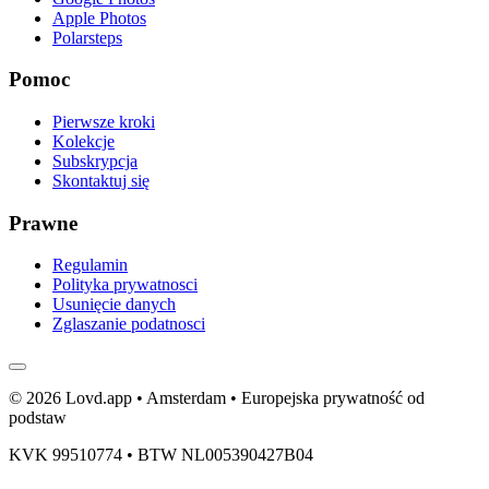
Apple Photos
Polarsteps
Pomoc
Pierwsze kroki
Kolekcje
Subskrypcja
Skontaktuj się
Prawne
Regulamin
Polityka prywatnosci
Usunięcie danych
Zglaszanie podatnosci
© 2026 Lovd.app • Amsterdam • Europejska prywatność od
podstaw
KVK 99510774 • BTW NL005390427B04