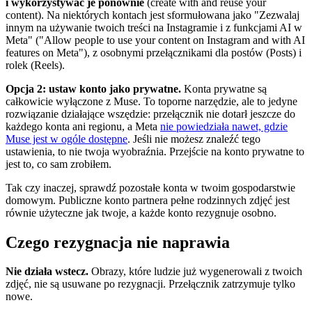
i wykorzystywać je ponownie
(create with and reuse your
content). Na niektórych kontach jest sformułowana jako "Zezwalaj
innym na używanie twoich treści na Instagramie i z funkcjami AI w
Meta" ("Allow people to use your content on Instagram and with AI
features on Meta"), z osobnymi przełącznikami dla postów (Posts) i
rolek (Reels).
Opcja 2: ustaw konto jako prywatne.
Konta prywatne są
całkowicie wyłączone z Muse. To toporne narzędzie, ale to jedyne
rozwiązanie działające wszędzie: przełącznik nie dotarł jeszcze do
każdego konta ani regionu, a Meta
nie powiedziała nawet, gdzie
Muse jest w ogóle dostępne
. Jeśli nie możesz znaleźć tego
ustawienia, to nie twoja wyobraźnia. Przejście na konto prywatne to
jest to, co sam zrobiłem.
Tak czy inaczej, sprawdź pozostałe konta w twoim gospodarstwie
domowym. Publiczne konto partnera pełne rodzinnych zdjęć jest
równie użyteczne jak twoje, a każde konto rezygnuje osobno.
Czego rezygnacja nie naprawia
Nie działa wstecz.
Obrazy, które ludzie już wygenerowali z twoich
zdjęć, nie są usuwane po rezygnacji. Przełącznik zatrzymuje tylko
nowe.