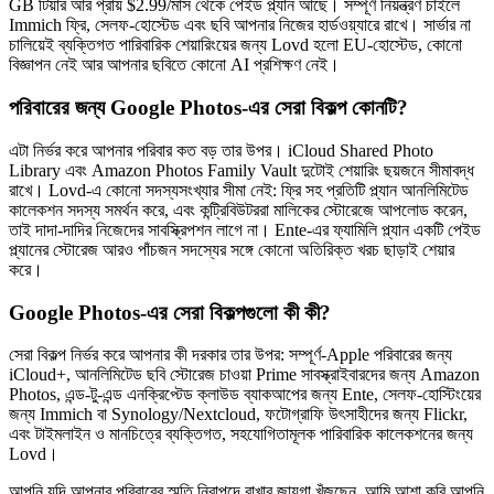
GB টিয়ার আর প্রায় $2.99/মাস থেকে পেইড প্ল্যান আছে। সম্পূর্ণ নিয়ন্ত্রণ চাইলে
Immich ফ্রি, সেলফ-হোস্টেড এবং ছবি আপনার নিজের হার্ডওয়্যারে রাখে। সার্ভার না
চালিয়েই ব্যক্তিগত পারিবারিক শেয়ারিংয়ের জন্য Lovd হলো EU-হোস্টেড, কোনো
বিজ্ঞাপন নেই আর আপনার ছবিতে কোনো AI প্রশিক্ষণ নেই।
পরিবারের জন্য Google Photos-এর সেরা বিকল্প কোনটি?
এটা নির্ভর করে আপনার পরিবার কত বড় তার উপর। iCloud Shared Photo
Library এবং Amazon Photos Family Vault দুটোই শেয়ারিং ছয়জনে সীমাবদ্ধ
রাখে। Lovd-এ কোনো সদস্যসংখ্যার সীমা নেই: ফ্রি সহ প্রতিটি প্ল্যান আনলিমিটেড
কালেকশন সদস্য সমর্থন করে, এবং কন্ট্রিবিউটররা মালিকের স্টোরেজে আপলোড করেন,
তাই দাদা-দাদির নিজেদের সাবস্ক্রিপশন লাগে না। Ente-এর ফ্যামিলি প্ল্যান একটি পেইড
প্ল্যানের স্টোরেজ আরও পাঁচজন সদস্যের সঙ্গে কোনো অতিরিক্ত খরচ ছাড়াই শেয়ার
করে।
Google Photos-এর সেরা বিকল্পগুলো কী কী?
সেরা বিকল্প নির্ভর করে আপনার কী দরকার তার উপর: সম্পূর্ণ-Apple পরিবারের জন্য
iCloud+, আনলিমিটেড ছবি স্টোরেজ চাওয়া Prime সাবস্ক্রাইবারদের জন্য Amazon
Photos, এন্ড-টু-এন্ড এনক্রিপ্টেড ক্লাউড ব্যাকআপের জন্য Ente, সেলফ-হোস্টিংয়ের
জন্য Immich বা Synology/Nextcloud, ফটোগ্রাফি উৎসাহীদের জন্য Flickr,
এবং টাইমলাইন ও মানচিত্রে ব্যক্তিগত, সহযোগিতামূলক পারিবারিক কালেকশনের জন্য
Lovd।
আপনি যদি আপনার পরিবারের স্মৃতি নিরাপদে রাখার জায়গা খুঁজছেন, আমি আশা করি আপনি