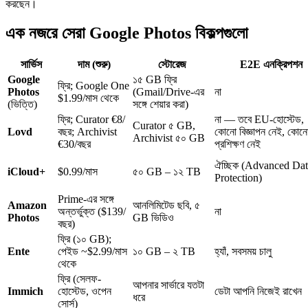
করছেন।
এক নজরে সেরা Google Photos বিকল্পগুলো
সার্ভিস
দাম (শুরু)
স্টোরেজ
E2E এনক্রিপশন
Google
১৫ GB ফ্রি
ফ্রি; Google One
Photos
(Gmail/Drive-এর
না
$1.99/মাস থেকে
(ভিত্তি)
সঙ্গে শেয়ার করা)
ফ্রি; Curator €8/
না — তবে EU-হোস্টেড,
Curator ৫ GB,
Lovd
বছর; Archivist
কোনো বিজ্ঞাপন নেই, কোন
Archivist ৫০ GB
€30/বছর
প্রশিক্ষণ নেই
ঐচ্ছিক (Advanced Da
iCloud+
$0.99/মাস
৫০ GB – ১২ TB
Protection)
Prime-এর সঙ্গে
Amazon
আনলিমিটেড ছবি, ৫
অন্তর্ভুক্ত ($139/
না
Photos
GB ভিডিও
বছর)
ফ্রি (১০ GB);
Ente
পেইড ~$2.99/মাস
১০ GB – ২ TB
হ্যাঁ, সবসময় চালু
থেকে
ফ্রি (সেলফ-
আপনার সার্ভারে যতটা
Immich
হোস্টেড, ওপেন
ডেটা আপনি নিজেই রাখেন
ধরে
সোর্স)