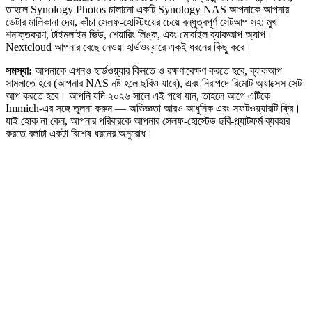
তাহলে Synology Photos চালানো একটি Synology NAS আপনাকে আপনার
ডেটার মালিকানা দেয়, কাঁচা সেলফ-হোস্টিংয়ের চেয়ে বন্ধুত্বপূর্ণ সেটআপ সহ: মুখ
শনাক্তকরণ, টাইমলাইন ভিউ, শেয়ারিং লিঙ্ক, এবং মোবাইল ব্যাকআপ অ্যাপ।
Nextcloud আপনার বেছে নেওয়া হার্ডওয়্যারে একই ধরনের কিছু করে।
সমস্যা:
আপনাকে এখনও হার্ডওয়্যার কিনতে ও রক্ষণাবেক্ষণ করতে হবে, ব্যাকআপ
সামলাতে হবে (আপনার NAS নষ্ট হলে ছবিও যাবে), এবং নিরাপদে রিমোট অ্যাক্সেস সেট
আপ করতে হবে। আপনি যদি ২০২৬ সালে এই পথে যান, তাহলে আগে এটিকে
Immich-এর সঙ্গে তুলনা করুন — অভিজ্ঞতা আরও আধুনিক এবং সফটওয়্যারটি ফ্রি।
যাই হোক না কেন, আপনার পরিবারকে আপনার সেলফ-হোস্টেড ছবি-প্ল্যাটফর্ম ব্যবহার
করতে বলাটা একটা বিশেষ ধরনের অনুরোধ।