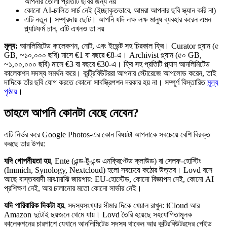
আপনার তোলা প্রতিটি ছবির জন্য নয়
কোনো AI-চালিত সার্চ নেই (ইচ্ছাকৃতভাবে, আমরা আপনার ছবি স্ক্যান করি না)
এটি নতুন। সম্প্রদায় ছোট। আপনি যদি লক্ষ লক্ষ মানুষ ব্যবহার করেন এমন
প্ল্যাটফর্ম চান, এটি এখনও তা নয়
মূল্য:
আনলিমিটেড কালেকশন, নোট, এবং ইভেন্ট সহ চিরকাল ফ্রি। Curator প্ল্যান (৫
GB, ~১০,০০০ ছবি) মাসে €1 বা বছরে €8-এ। Archivist প্ল্যান (৫০ GB,
~১,০০,০০০ ছবি) মাসে €3 বা বছরে €30-এ। ফ্রি সহ প্রতিটি প্ল্যান আনলিমিটেড
কালেকশন সদস্য সমর্থন করে। কন্ট্রিবিউটররা আপনার স্টোরেজে আপলোড করেন, তাই
দাদিকে তাঁর ছবি যোগ করতে কোনো সাবস্ক্রিপশন দরকার হয় না। সম্পূর্ণ বিস্তারিত
মূল্য
পৃষ্ঠায়
।
তাহলে আপনি কোনটা বেছে নেবেন?
এটি নির্ভর করে Google Photos-এর কোন বিষয়টা আপনাকে সবচেয়ে বেশি বিরক্ত
করছে তার উপর:
যদি গোপনীয়তা হয়
, Ente (এন্ড-টু-এন্ড এনক্রিপ্টেড ক্লাউড) বা সেলফ-হোস্টিং
(Immich, Synology, Nextcloud) হলো সবচেয়ে কঠোর উত্তর। Lovd বসে
আছে বাস্তববাদী মাঝামাঝি জায়গায়: EU-হোস্টেড, কোনো বিজ্ঞাপন নেই, কোনো AI
প্রশিক্ষণ নেই, আর চালানোর মতো কোনো সার্ভার নেই।
যদি পারিবারিক দিকটা হয়
, সদস্যসংখ্যার সীমার দিকে খেয়াল রাখুন: iCloud আর
Amazon দুটোই ছয়জনে থেমে যায়। Lovd তৈরি হয়েছে সহযোগিতামূলক
কালেকশনের চারপাশে যেখানে আনলিমিটেড সদস্য থাকেন আর কন্ট্রিবিউটরদের পেইড