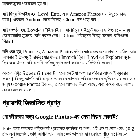
অ্যাকাউন্টের প্রয়োজন হয় না।
যদি মিশ্র ডিভাইস হয়
, Lovd, Ente, এবং Amazon Photos সব কিছুতে কাজ
করে। একজন Android হাতে নিলেই iCloud বাদ পড়ে যায়।
যদি সংগঠন হয়
, Lovd-এর টাইমলাইন + মানচিত্র + ইভেন্ট মডেল ছবিগুলোকে অন্য
যেকোনোটির তুলনায় বেশি প্রসঙ্গ দেয়। iCloud পরিচ্ছন্ন কিন্তু সমতল; বাকিগুলো
গ্রিড।
যদি খরচ হয়
, Prime সহ Amazon Photos কাঁচা স্টোরেজের জন্য হারানো কঠিন, আর
আপনার ইতিমধ্যেই হার্ডওয়্যার থাকলে Immich ফ্রি। Lovd-এর Explorer প্ল্যান
ফ্রি এবং উদার, যদি আপনি সবকিছু ব্যাকআপ করার চেয়ে কিউরেট করেন।
কোনো নিখুঁত উত্তর নেই। সেরা টুল হলো সেটি যা আপনার পরিবার আসলেই ব্যবহার
করবে। কিন্তু আপনি যদি অনুভব করেন যে আপনার পরিবার যেভাবে স্মৃতি শেয়ার করে তার
জন্য Google Photos ঠিক নয়, তাহলে আপনার বিকল্প আছে, এবং কয়েক বছর আগের
চেয়ে সেগুলো ভালো।
প্রায়শই জিজ্ঞাসিত প্রশ্ন
গোপনীয়তার জন্য Google Photos-এর সেরা বিকল্প কোনটি?
Ente হলো সবচেয়ে শক্তিশালী প্রাইভেট ক্লাউড অপশন: এটি ওপেন সোর্স এবং এন্ড-টু-
এন্ড এনক্রিপ্টেড, তাই আপনি ছাড়া আর কেউ আপনার ছবি দেখতে পারে না; ফ্রি ১০