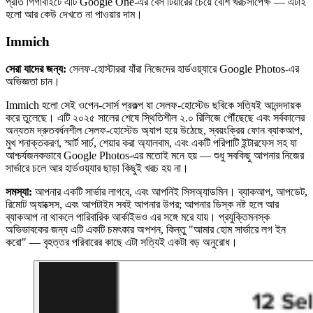
প্রতি গিগাবাইটে এটি Google One-এর বেস টিয়ারের চেয়ে বেশি খরচসাপেক্ষ — এটাই
হলো আর কেউ দেখতে না পাওয়ার দাম।
Immich
সেরা যাদের জন্য:
সেলফ-হোস্টাররা যাঁরা নিজেদের হার্ডওয়্যারে Google Photos-এর
অভিজ্ঞতা চান।
Immich হলো সেই ওপেন-সোর্স প্রকল্প যা সেলফ-হোস্টেড ছবিকে সত্যিই আনন্দদায়ক
করে তুলেছে। এটি ২০২৫ সালের শেষে স্থিতিশীল ২.০ রিলিজে পৌঁছেছে এবং সর্বকালের
অন্যতম দ্রুতবর্ধনশীল সেলফ-হোস্টেড অ্যাপ হয়ে উঠেছে, স্বয়ংক্রিয় ফোন ব্যাকআপ,
মুখ শনাক্তকরণ, স্মার্ট সার্চ, শেয়ার করা অ্যালবাম, এবং একটি পরিপাটি ইন্টারফেস সহ যা
আশ্চর্যজনকভাবে Google Photos-এর মতোই মনে হয় — শুধু সবকিছু আপনার নিজের
সার্ভারে চলে আর হার্ডওয়্যার ছাড়া কিছুই খরচ হয় না।
সমস্যা:
আপনার একটি সার্ভার লাগবে, এবং আপনিই সিসঅ্যাডমিন। ব্যাকআপ, আপডেট,
রিমোট অ্যাক্সেস, এবং আপটাইম সবই আপনার উপর; আপনার ডিস্ক নষ্ট হলে আর
ব্যাকআপ না থাকলে পারিবারিক আর্কাইভও এর সঙ্গে মরে যায়। প্রযুক্তিমনস্ক
অভিভাবকের জন্য এটি একটি চমৎকার অপশন, কিন্তু "আমার হোম সার্ভারে লগ ইন
করো" — বৃহত্তর পরিবারের কাছে এটা সত্যিই একটা বড় অনুরোধ।