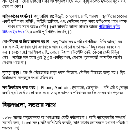
এটা হবে না। সেরা টুলগুলো সবার অংশগ্রহণ সহজ করে, প্রযুক্তিগত দক্ষতার স্তর যাই
হোক না কেন।
সত্যিকারের সংগঠন।
শুধু তারিখ নয়: ইভেন্ট, লোকেশন, নোট, প্রসঙ্গ। জন্মদিনের কেকের
একটি ছবি যখন রেসিপি, অতিথি তালিকা, এবং সেদিনের অন্য সবার ছবিগুলোর পাশে থাকে
— তখন তার মানে আরও বেশি। (এই ভাবনাটা ভালো লাগলে আমরা
পারিবারিক ছবির
টাইমলাইন তৈরি
নিয়ে একটি পূর্ণ গাইড লিখেছি।)
গোপনীয়তা যা নিয়ে ভাবতে হয় না।
শুধু "আমাদের একটি গোপনীয়তা নীতি আছে" নয়
বরং সত্যিই আপনার ছবি আপনাকে আবার দেখানো ছাড়া অন্য কিছুর জন্য ব্যবহার না
করা। কোনো AI প্রশিক্ষণ নেই, কোনো বিজ্ঞাপন টার্গেটিং নেই, কোনো ডেটা বিক্রি
নেই। সর্বোচ্চ মান হলো এন্ড-টু-এন্ড এনক্রিপশন, যেখানে প্রদানকারী আক্ষরিক অর্থেই
দেখতে পারে না।
ন্যায্য মূল্য।
আপনি স্টোরেজের জন্য পয়সা দিচ্ছেন, মৌলিক ফিচারের জন্য নয়। ফ্রি
টিয়ারগুলো অপ্রতুল হওয়া উচিত নয়।
সব ডিভাইসে কাজ করে।
iPhone, Android, ট্যাবলেট, ডেস্কটপ। যদি এটি শুধুমাত্র
একটি প্ল্যাটফর্মে ভালো কাজ করে, তাহলে আপনার পরিবারের অর্ধেক সদস্য বাদ পড়বেন।
বিকল্পগুলো, সততার সাথে
২০২৬ সালের বাস্তবসম্মত অপশনগুলোর একটি পর্যালোচনা। আমি প্রত্যেকটির সম্পর্কে
সরাসরি বলব, Lovd সহ (যেটি আমি তৈরি করেছি, তাই আমার মতামতকে যথাযথ পরিমাণে
গুরুত্ব দিন)।