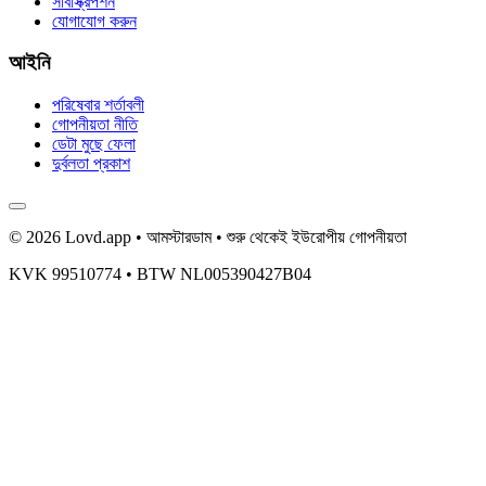
সাবস্ক্রিপশন
যোগাযোগ করুন
আইনি
পরিষেবার শর্তাবলী
গোপনীয়তা নীতি
ডেটা মুছে ফেলা
দুর্বলতা প্রকাশ
© 2026 Lovd.app • আমস্টারডাম • শুরু থেকেই ইউরোপীয় গোপনীয়তা
KVK 99510774 • BTW NL005390427B04