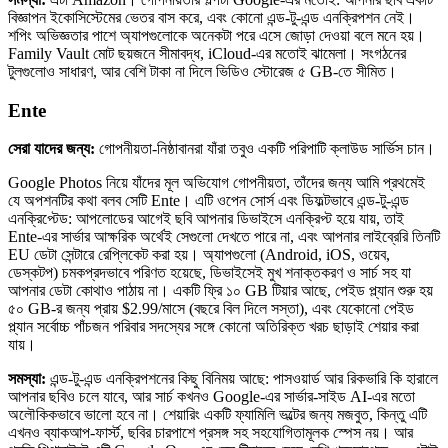
বিজ্ঞাপন ইকোসিস্টেমের ভেতর বাস করে, এবং কোনো এন্ড-টু-এন্ড এনক্রিপশন নেই।
শপিং অভিজ্ঞতার পাশে অ্যাপগুলোকে অনেকটা পরে এসে জোড়া দেওয়া বলে মনে হয়।
Family Vault মোট ছয়জনে সীমাবদ্ধ, iCloud-এর মতোই ঝামেলা। সংগঠনের
টুলগুলোও সাধারণ, আর বেশি টাকা না দিলে ভিডিও স্টোরেজ ৫ GB-তে সীমিত।
Ente
সেরা যাদের জন্য:
গোপনীয়তা-নিষ্ঠাবানরা যাঁরা তবুও একটি পরিপাটি ক্লাউড সার্ভিস চান।
Google Photos নিয়ে যাঁদের মূল অভিযোগ গোপনীয়তা, তাঁদের জন্য আমি প্রথমেই
যে অপশনটির কথা বলব সেটি Ente। এটি ওপেন সোর্স এবং ডিফল্টভাবে এন্ড-টু-এন্ড
এনক্রিপ্টেড: আপলোডের আগেই ছবি আপনার ডিভাইসে এনক্রিপ্ট হয়ে যায়, তাই
Ente-এর সার্ভার আক্ষরিক অর্থেই সেগুলো দেখতে পারে না, এবং আপনার লাইব্রেরি তিনটি
EU ডেটা সেন্টারে রেপ্লিকেট করা হয়। অ্যাপগুলো (Android, iOS, ওয়েব,
ডেস্কটপ) চমকপ্রদভাবে পরিণত হয়েছে, ডিভাইসেই মুখ শনাক্তকরণ ও সার্চ সহ যা
আপনার ডেটা কোথাও পাঠায় না। একটি ফ্রি ১০ GB টিয়ার আছে, পেইড প্ল্যান শুরু হয়
৫০ GB-র জন্য প্রায় $2.99/মাসে (বছরে বিল দিলে সস্তা), এবং যেকোনো পেইড
প্ল্যান সর্বোচ্চ পাঁচজন পরিবার সদস্যের সঙ্গে কোনো অতিরিক্ত খরচ ছাড়াই শেয়ার করা
যায়।
সমস্যা:
এন্ড-টু-এন্ড এনক্রিপশনের কিছু বিনিময় আছে: পাসওয়ার্ড আর রিকভারি কি হারালে
আপনার ছবিও চলে যাবে, আর সার্চ কখনও Google-এর সার্ভার-সাইড AI-এর মতো
অলৌকিকভাবে ভালো হবে না। শেয়ারিং একটি ফ্যামিলি ভল্টের জন্য মজবুত, কিন্তু এটি
এখনও ব্যাকআপ-ফার্স্ট, ছবির চারপাশে প্রসঙ্গ সহ সহযোগিতামূলক স্পেস নয়। আর