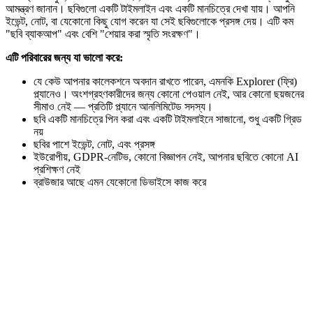
আমন্ত্রণ জানান। ছবিগুলো একটি টাইমলাইন এবং একটি মানচিত্রে দেখা যায়। আপনি
ইভেন্ট, নোট, বা যেকোনো কিছু যোগ করেন যা সেই ছবিগুলোকে প্রসঙ্গ দেয়। এটি কম
"ছবি ব্যাকআপ" এবং বেশি "শেয়ার করা স্মৃতি সংরক্ষণ"।
এটি পরিবারের জন্য যা ভালো করে:
যে কেউ আপনার কালেকশনে অবদান রাখতে পারেন, এমনকি Explorer (ফ্রি)
প্ল্যানেও। অংশগ্রহণকারীদের জন্য কোনো পেওয়াল নেই, আর কোনো ছয়জনের
সীমাও নেই — প্রতিটি প্ল্যানে আনলিমিটেড সদস্য।
ছবি একটি মানচিত্রে পিন করা এবং একটি টাইমলাইনে সাজানো, শুধু একটি গ্রিড
নয়
ছবির পাশে ইভেন্ট, নোট, এবং প্রসঙ্গ
ইউরোপীয়, GDPR-নেটিভ, কোনো বিজ্ঞাপন নেই, আপনার ছবিতে কোনো AI
প্রশিক্ষণ নেই
ব্রাউজার আছে এমন যেকোনো ডিভাইসে কাজ করে