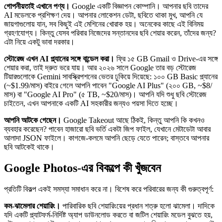
গোপনীয়তাই এখানে পণ্য।
Google একটি বিজ্ঞাপন কোম্পানি। আপনার ছবি তাদের
AI মডেলকে প্রশিক্ষণ দেয়। আপনার লোকেশন ডেটা, ছবিতে থাকা মুখ, আপনি যে
জায়গাগুলোয় যান, সব কিছুই এই মেশিনের খোরাক হয়। অনেকের কাছে এই বিনিময়
গ্রহণযোগ্য। কিন্তু যেসব পরিবার নিজেদের সন্তানদের ছবি শেয়ার করেন, তাঁদের জন্য?
এটা নিয়ে একটু ভাবা দরকার।
স্টোরেজ এখন AI প্ল্যানের সঙ্গে বান্ডেল করা।
ফ্রি ১৫ GB Gmail ও Drive-এর সঙ্গে
শেয়ার করা, তাই দ্রুত ভরে যায়। আর ২০২৬ সালে Google তার বড় স্টোরেজ
টিয়ারগুলোকে Gemini সাবস্ক্রিপশনের ভেতর ঢুকিয়ে দিয়েছে: ১০০ GB Basic প্ল্যানের
(~$1.99/মাস) বাইরে গেলে আপনি পাবেন "Google AI Plus" (২০০ GB, ~$8/
মাস) বা "Google AI Pro" (৫ TB, ~$20/মাস)। আপনি যদি শুধু ছবি স্টোরেজ
চাইতেন, এখন আপনাকে একটি AI সহকারীর জন্যও পয়সা দিতে হচ্ছে।
আপনি আটকে গেছেন।
Google Takeout আছে ঠিকই, কিন্তু আপনি কি কখনও
ব্যবহার করেছেন? পাবেন হাজারো ছবি ভর্তি একটা জিপ ফাইল, যেখানে মেটাডেটা আবার
আলাদা JSON ফাইলে। কাগজে-কলমে আপনি ছেড়ে যেতে পারেন; বাস্তবে আপনার
ছবি আটকেই থাকে।
Google Photos-এর বিকল্পে কী খুঁজবেন
প্রতিটি বিকল্প একই সমস্যা সমাধান করে না। বিশেষ করে পরিবারের জন্য কী গুরুত্বপূর্ণ:
কম-ঝামেলার শেয়ারিং।
পারিবারিক ছবি শেয়ারিংয়ের প্রধান শত্রু হলো ঝামেলা। দাদিকে
যদি একটি প্ল্যাটফর্ম-নির্দিষ্ট অ্যাপ ডাউনলোড করতে বা জটিল শেয়ারিং মডেল বুঝতে হয়,