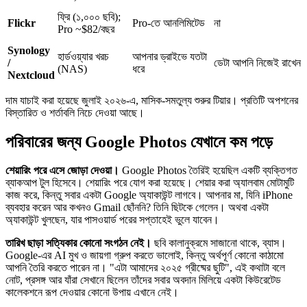
ফ্রি (১,০০০ ছবি);
Flickr
Pro-তে আনলিমিটেড
না
Pro ~$82/বছর
Synology
হার্ডওয়্যার খরচ
আপনার ড্রাইভে যতটা
/
ডেটা আপনি নিজেই রাখেন
(NAS)
ধরে
Nextcloud
দাম যাচাই করা হয়েছে জুলাই ২০২৬-এ, মাসিক-সমতুল্য শুরুর টিয়ার। প্রতিটি অপশনের
বিস্তারিত ও শর্তাবলি নিচে দেওয়া আছে।
পরিবারের জন্য Google Photos যেখানে কম পড়ে
শেয়ারিং পরে এসে জোড়া দেওয়া।
Google Photos তৈরিই হয়েছিল একটি ব্যক্তিগত
ব্যাকআপ টুল হিসেবে। শেয়ারিং পরে যোগ করা হয়েছে। শেয়ার করা অ্যালবাম মোটামুটি
কাজ করে, কিন্তু সবার একটা Google অ্যাকাউন্ট লাগবে। আপনার মা, যিনি iPhone
ব্যবহার করেন আর কখনও Gmail ছোঁননি? তিনি ছিটকে গেলেন। অথবা একটা
অ্যাকাউন্ট খুলছেন, যার পাসওয়ার্ড পরের সপ্তাহেই ভুলে যাবেন।
তারিখ ছাড়া সত্যিকার কোনো সংগঠন নেই।
ছবি কালানুক্রমে সাজানো থাকে, ব্যাস।
Google-এর AI মুখ ও জায়গা গ্রুপ করতে ভালোই, কিন্তু অর্থপূর্ণ কোনো কাঠামো
আপনি তৈরি করতে পারেন না। "এটা আমাদের ২০২৫ গ্রীষ্মের ছুটি", এই কথাটা বলে
নোট, প্রসঙ্গ আর যাঁরা সেখানে ছিলেন তাঁদের সবার অবদান মিলিয়ে একটা কিউরেটেড
কালেকশনে রূপ দেওয়ার কোনো উপায় এখানে নেই।