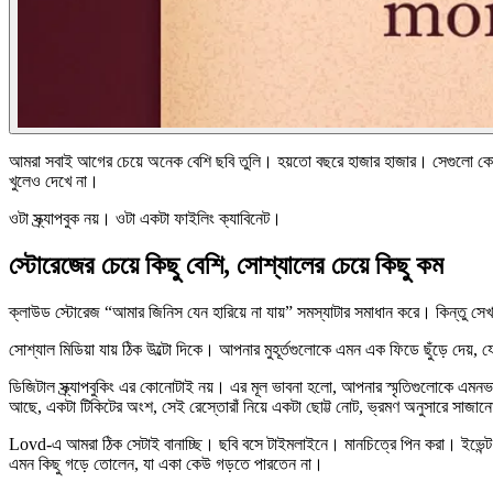
আমরা সবাই আগের চেয়ে অনেক বেশি ছবি তুলি। হয়তো বছরে হাজার হাজার। সেগুলো কোন
খুলেও দেখে না।
ওটা স্ক্র্যাপবুক নয়। ওটা একটা ফাইলিং ক্যাবিনেট।
স্টোরেজের চেয়ে কিছু বেশি, সোশ্যালের চেয়ে কিছু কম
ক্লাউড স্টোরেজ “আমার জিনিস যেন হারিয়ে না যায়” সমস্যাটার সমাধান করে। কিন্তু সে
সোশ্যাল মিডিয়া যায় ঠিক উল্টো দিকে। আপনার মুহূর্তগুলোকে এমন এক ফিডে ছুঁড়ে দেয়,
ডিজিটাল স্ক্র্যাপবুকিং এর কোনোটাই নয়। এর মূল ভাবনা হলো, আপনার স্মৃতিগুলোকে এমন
আছে, একটা টিকিটের অংশ, সেই রেস্তোরাঁ নিয়ে একটা ছোট্ট নোট, ভ্রমণ অনুসারে সাজা
Lovd-এ আমরা ঠিক সেটাই বানাচ্ছি। ছবি বসে টাইমলাইনে। মানচিত্রে পিন করা। ইভেন্ট অনু
এমন কিছু গড়ে তোলেন, যা একা কেউ গড়তে পারতেন না।