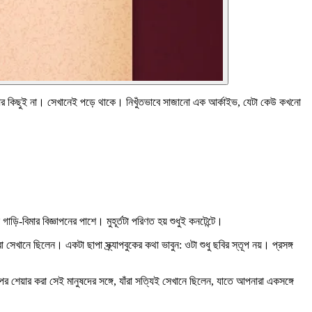
আর কিছুই না। সেখানেই পড়ে থাকে। নিখুঁতভাবে সাজানো এক আর্কাইভ, যেটা কেউ কখনো
ি-বিমার বিজ্ঞাপনের পাশে। মুহূর্তটা পরিণত হয় শুধুই কনটেন্টে।
া সেখানে ছিলেন। একটা ছাপা স্ক্র্যাপবুকের কথা ভাবুন: ওটা শুধু ছবির স্তূপ নয়। প্রসঙ্গ
 শেয়ার করা সেই মানুষদের সঙ্গে, যাঁরা সত্যিই সেখানে ছিলেন, যাতে আপনারা একসঙ্গে