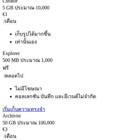
Curator
5 GB
ประมาณ 10,000
€1
/เดือน
เก็บรูปได้มากขึ้น
เท่านั้นเอง
Explorer
500 MB
ประมาณ 1,000
ฟรี
/ตลอดไป
ไม่มีโฆษณา
คอลเลกชัน บันทึก และอีเวนต์ไม่จำกัด
เริ่มเก็บความทรงจำ
Archivist
50 GB
ประมาณ 100,000
€3
/เดือน