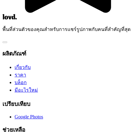
พื้นที่ส่วนตัวของคุณสำหรับการแชร์รูปภาพกับคนที่สำคัญที่สุด
ผลิตภัณฑ์
เกี่ยวกับ
ราคา
บล็อก
มีอะไรใหม่
เปรียบเทียบ
Google Photos
ช่วยเหลือ